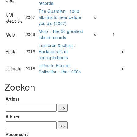
Col...
records
The Guardian - 1000
The
2007
albums to hear before
x
Guardi...
you die (2007)
Mojo - The 50 greatest
Mojo
2009
x
1
Island records
Luisteren &cetera :
Boek
2016
Rockopera's en
x
conceptalbums
Ultimate Record
Ultimate
2018
x
Collection - the 1960s
Zoeken
Artiest
Album
Recensent