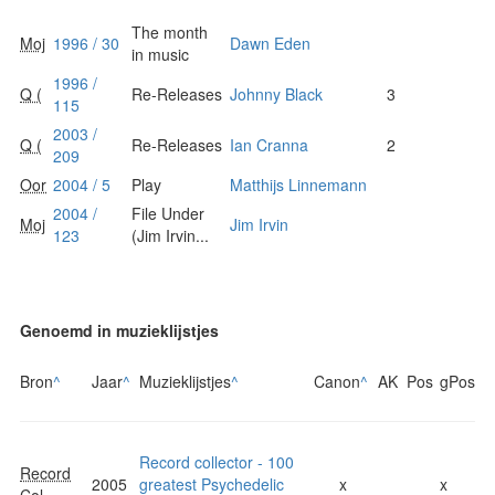
The month
Moj
1996 / 30
Dawn Eden
in music
1996 /
Q (
Re-Releases
Johnny Black
3
115
2003 /
Q (
Re-Releases
Ian Cranna
2
209
Oor
2004 / 5
Play
Matthijs Linnemann
2004 /
File Under
Moj
Jim Irvin
123
(Jim Irvin...
Genoemd in muzieklijstjes
Bron
^
Jaar
^
Muzieklijstjes
^
Canon
^
AK
Pos
gPos
Record collector - 100
Record
2005
greatest Psychedelic
x
x