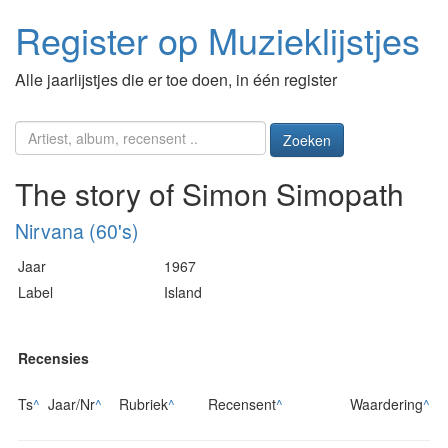
Register op Muzieklijstjes
Alle jaarlijstjes die er toe doen, in één register
Zoeken
The story of Simon Simopath
Nirvana (60's)
Jaar
1967
Label
Island
Recensies
Ts
^
Jaar/Nr
^
Rubriek
^
Recensent
^
Waardering
^