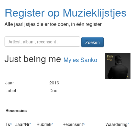
Register op Muzieklijstjes
Alle jaarlijstjes die er toe doen, in één register
Zoeken
Just being me
Myles Sanko
Jaar
2016
Label
Dox
Recensies
Ts
^
Jaar/Nr
^
Rubriek
^
Recensent
^
Waardering
^