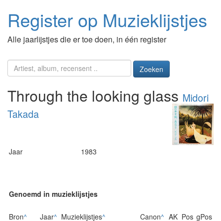
Register op Muzieklijstjes
Alle jaarlijstjes die er toe doen, in één register
Zoeken
Through the looking glass
Midori
Takada
Jaar
1983
Genoemd in muzieklijstjes
Bron
^
Jaar
^
Muzieklijstjes
^
Canon
^
AK
Pos
gPos