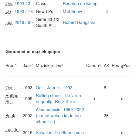
Oor
1993 / 3
Oase
Bert van de Kamp
Q (
1993 / 78
New LPs
Mat Snow
2
Serie 33 1/3
Lus
2019 / 90
Robert Haagsma
South Af...
Genoemd in muzieklijstjes
Bron
^
Jaar
^
Muzieklijstjes
^
Canon
^
AK
Pos
gPos
Oor
1993
Oor - Jaarlijst 1993
8
Rolling
Rolling stone - De jaren
1999
x
x
St...
negentig: Rock & roll
Albumdossier 1969-2002
Boek
2002
(aantal weken in de top-
26
albumlijst)
Lust for
2019
Schatjes: De Stones solo
x
L...