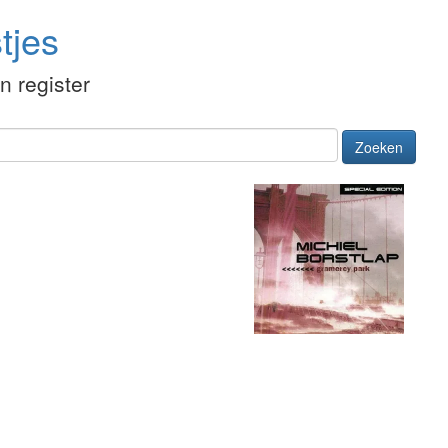
tjes
én register
Zoeken