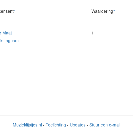
censent
^
Waardering
^
b Maat
1
is Ingham
Muzieklijstjes.nl
-
Toelichting
-
Updates
-
Stuur een e-mail