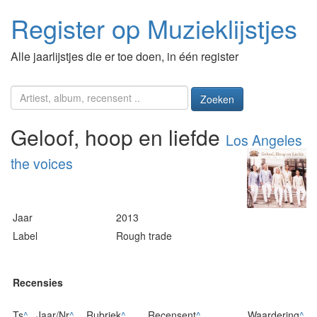
Register op Muzieklijstjes
Alle jaarlijstjes die er toe doen, in één register
Zoeken
Geloof, hoop en liefde
Los Angeles
the voices
Jaar
2013
Label
Rough trade
Recensies
Ts
^
Jaar/Nr
^
Rubriek
^
Recensent
^
Waardering
^