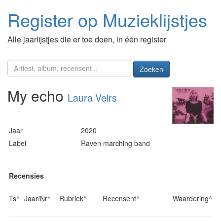
Register op Muzieklijstjes
Alle jaarlijstjes die er toe doen, in één register
Zoeken
My echo
Laura Veirs
Jaar
2020
Label
Raven marching band
Recensies
Ts
^
Jaar/Nr
^
Rubriek
^
Recensent
^
Waardering
^