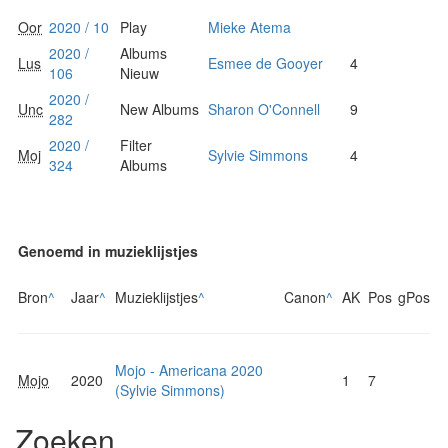
Oor
2020 / 10
Play
Mieke Atema
2020 /
Albums
Lus
Esmee de Gooyer
4
106
Nieuw
2020 /
Unc
New Albums
Sharon O'Connell
9
282
2020 /
Filter
Moj
Sylvie Simmons
4
324
Albums
Genoemd in muzieklijstjes
Bron
^
Jaar
^
Muzieklijstjes
^
Canon
^
AK
Pos
gPos
Mojo - Americana 2020
Mojo
2020
1
7
(Sylvie Simmons)
Zoeken