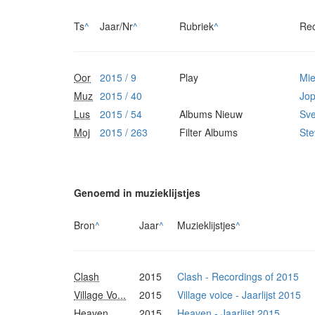
Ts
^
Jaar/Nr
^
Rubriek
^
Re
Oor
2015 / 9
Play
Mi
Muz
2015 / 40
Jop
Lus
2015 / 54
Albums Nieuw
Sv
Moj
2015 / 263
Filter Albums
Ste
Genoemd in muzieklijstjes
Bron
^
Jaar
^
Muzieklijstjes
^
Clash
2015
Clash - Recordings of 2015
Village Vo...
2015
Village voice - Jaarlijst 2015
Heaven
2015
Heaven - Jaarlijst 2015