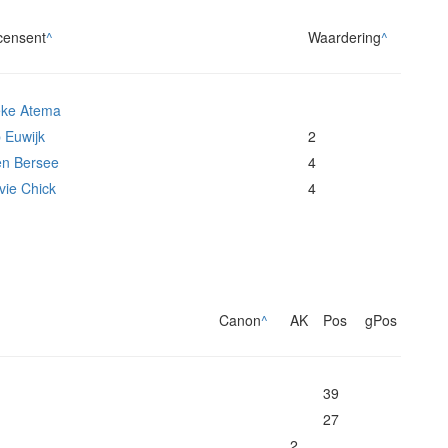
censent
^
Waardering
^
eke Atema
 Euwijk
2
en Bersee
4
vie Chick
4
Canon
^
AK
Pos
gPos
39
27
2