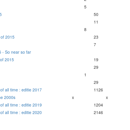
5
5
50
11
8
 of 2015
23
7
5 - So near so far
 of 2015
19
29
1
29
 all time : editie 2017
1126
The 2000s
x
x
 all time : editie 2019
1204
 all time : editie 2020
2146