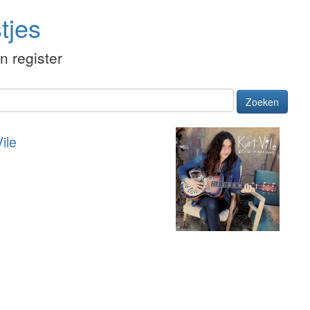
tjes
én register
Zoeken
ile