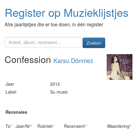
Register op Muzieklijstjes
Alle jaarlijstjes die er toe doen, in één register
Zoeken
Confession
Karsu Dönmez
Jaar
2012
Label
Su music
Recensies
Ts
^
Jaar/Nr
^
Rubriek
^
Recensent
^
Waardering
^