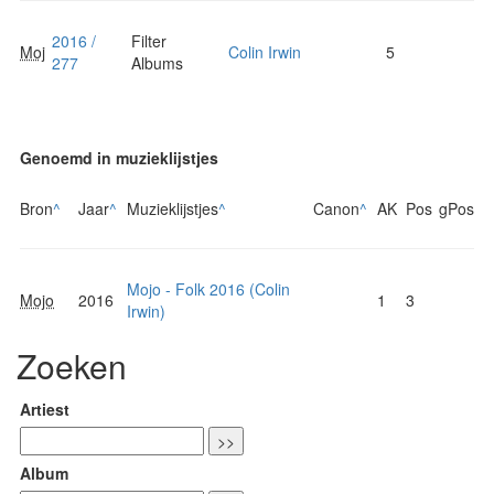
2016 /
Filter
Moj
Colin Irwin
5
277
Albums
Genoemd in muzieklijstjes
Bron
^
Jaar
^
Muzieklijstjes
^
Canon
^
AK
Pos
gPos
Mojo - Folk 2016 (Colin
Mojo
2016
1
3
Irwin)
Zoeken
Artiest
Album