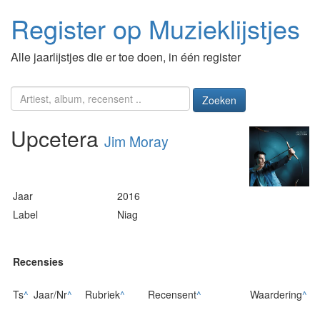
Register op Muzieklijstjes
Alle jaarlijstjes die er toe doen, in één register
Zoeken
Upcetera
Jim Moray
Jaar
2016
Label
Niag
Recensies
Ts
^
Jaar/Nr
^
Rubriek
^
Recensent
^
Waardering
^