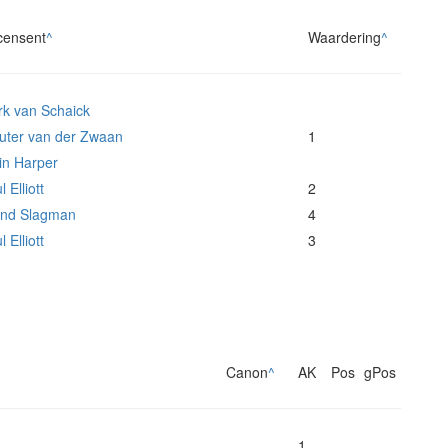
censent
^
Waardering
^
k van Schaick
ter van der Zwaan
1
in Harper
 Elliott
2
end Slagman
4
 Elliott
3
Canon
^
AK
Pos
gPos
1