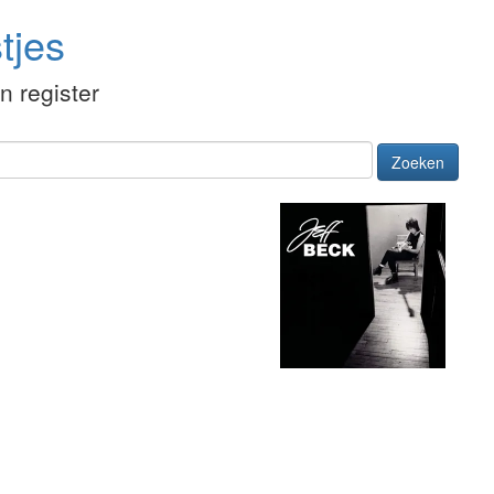
tjes
én register
Zoeken