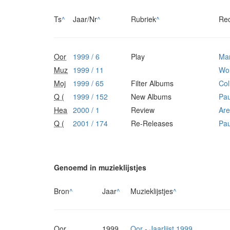
Ts
^
Jaar/Nr
^
Rubriek
^
Re
Oor
1999 / 6
Play
Mar
Muz
1999 / 11
Wou
Moj
1999 / 65
Filter Albums
Col
Q (
1999 / 152
New Albums
Paul
Hea
2000 / 1
Review
Ar
Q (
2001 / 174
Re-Releases
Paul
Genoemd in muzieklijstjes
Bron
^
Jaar
^
Muzieklijstjes
^
Oor
1999
Oor - Jaarlijst 1999