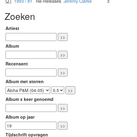
Q (
1993 / 81
Re-Releases
Jeremy Clarke
3
Zoeken
Artiest
Album
Recensent
Album met sterren
Album x keer genoemd
Album op jaar
Tijdschrift opvragen