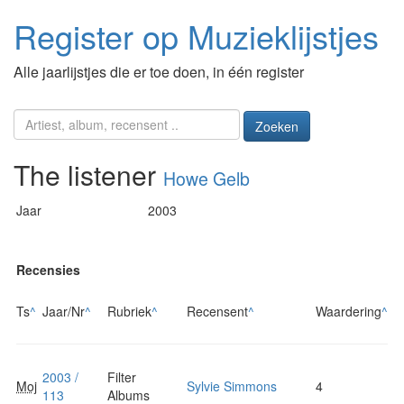
Register op Muzieklijstjes
Alle jaarlijstjes die er toe doen, in één register
Zoeken
The listener
Howe Gelb
Jaar
2003
Recensies
Ts
^
Jaar/Nr
^
Rubriek
^
Recensent
^
Waardering
^
2003 /
Filter
Moj
Sylvie Simmons
4
113
Albums