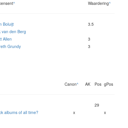
censent
^
Waardering
^
 Boluijt
3.5
k van den Berg
t Allen
3
eth Grundy
3
Canon
^
AK
Pos
gPos
29
ck albums of all time?
x
x