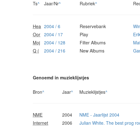
Ts
^
Jaar/Nr
^
Rubriek
^
Re
Hea
2004 / 6
Reservebank
Wim
Oor
2004 / 17
Play
Eri
Moj
2004 / 128
Filter Albums
Mat
Q (
2004 / 216
New Albums
Gar
Genoemd in muzieklijstjes
Bron
^
Jaar
^
Muzieklijstjes
^
NME
2004
NME - Jaarlijst 2004
Internet
2006
Julian White. The best prog ro