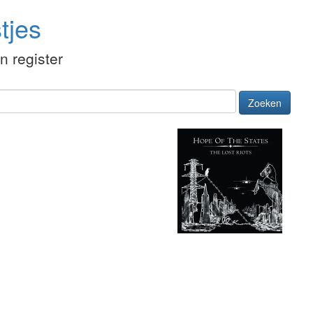
tjes
én register
Zoeken