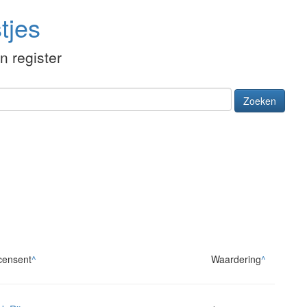
tjes
én register
Zoeken
censent
^
Waardering
^