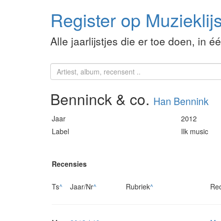
Register op Muzieklijs
Alle jaarlijstjes die er toe doen, in é
Benninck & co.
Han Bennink
Jaar
2012
Label
Ilk music
Recensies
Ts
^
Jaar/Nr
^
Rubriek
^
Re