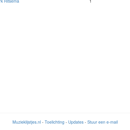
k Ritsema
1
Muzieklijstjes.nl
-
Toelichting
-
Updates
-
Stuur een e-mail