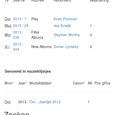
Oor
2013 / 7
Play
Koen Poolman
Muz
2013 / 25
Jop Euwijk
1
2013 /
Filter
Moj
Stephen Worthy
3
236
Albums
2013 /
Q (
New Albums
Dorian Lynskey
3
324
Genoemd in muzieklijstjes
Bron
^
Jaar
^
Muzieklijstjes
^
Canon
^
AK
Pos
gPos
Oor
2013
Oor - Jaarlijst 2013
1
Zoeken