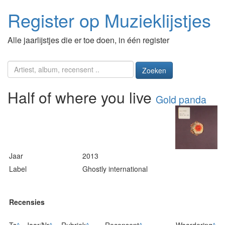
Register op Muzieklijstjes
Alle jaarlijstjes die er toe doen, in één register
Zoeken
Half of where you live
Gold panda
Jaar
2013
Label
Ghostly international
Recensies
Ts
^
Jaar/Nr
^
Rubriek
^
Recensent
^
Waardering
^