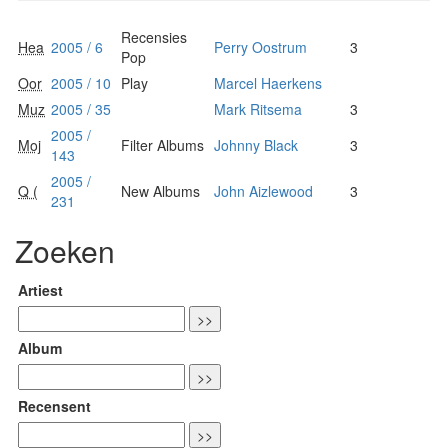
Recensies
Hea
2005 / 6
Perry Oostrum
3
Pop
Oor
2005 / 10
Play
Marcel Haerkens
Muz
2005 / 35
Mark Ritsema
3
2005 /
Moj
Filter Albums
Johnny Black
3
143
2005 /
Q (
New Albums
John Aizlewood
3
231
Zoeken
Artiest
Album
Recensent