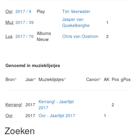
Oor
2017 / 9
Play
Tim Veerwater
Jasper van
Muz
2017 / 39
1
Quekelberghe
Albums
Lus
2017 / 76
Chris van Oostrom
2
Nieuw
Genoemd in muzieklijstjes
Bron
^
Jaar
^
Muzieklijstjes
^
Canon
^
AK
Pos
gPos
Kerrang! - Jaarlijst
Kerrang!
2017
2
2017
Oor
2017
Oor - Jaarlijst 2017
1
Zoeken