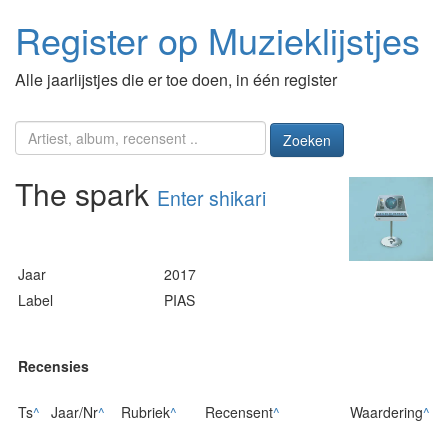
Register op Muzieklijstjes
Alle jaarlijstjes die er toe doen, in één register
Zoeken
The spark
Enter shikari
Jaar
2017
Label
PIAS
Recensies
Ts
^
Jaar/Nr
^
Rubriek
^
Recensent
^
Waardering
^