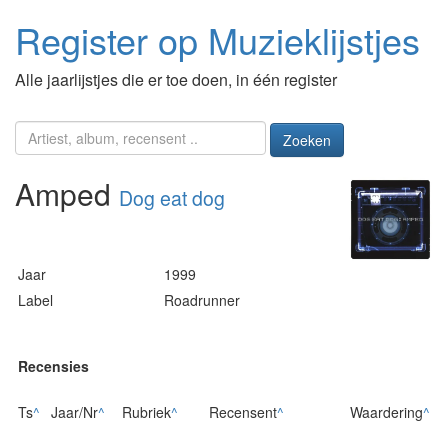
Register op Muzieklijstjes
Alle jaarlijstjes die er toe doen, in één register
Zoeken
Amped
Dog eat dog
Jaar
1999
Label
Roadrunner
Recensies
Ts
^
Jaar/Nr
^
Rubriek
^
Recensent
^
Waardering
^