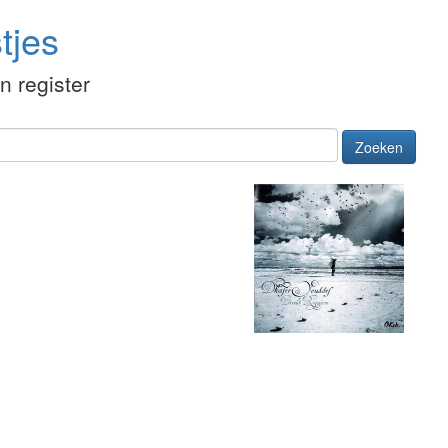
tjes
én register
Zoeken