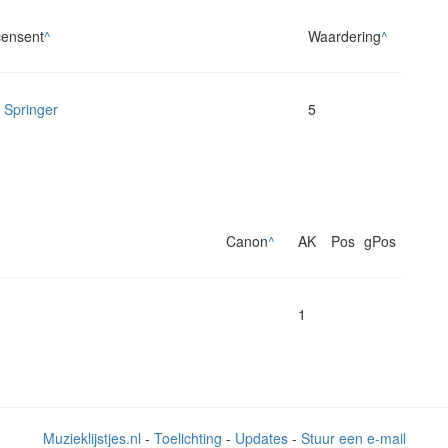
ensent
^
Waardering
^
 Springer
5
Canon
^
AK
Pos
gPos
1
Muzieklijstjes.nl
-
Toelichting
-
Updates
-
Stuur een e-mail