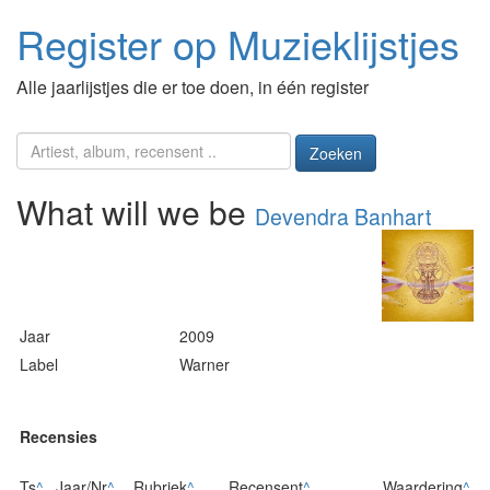
Register op Muzieklijstjes
Alle jaarlijstjes die er toe doen, in één register
Zoeken
What will we be
Devendra Banhart
Jaar
2009
Label
Warner
Recensies
Ts
^
Jaar/Nr
^
Rubriek
^
Recensent
^
Waardering
^