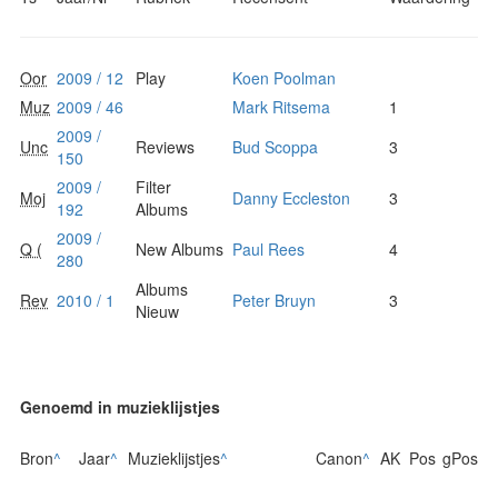
Oor
2009 / 12
Play
Koen Poolman
Muz
2009 / 46
Mark Ritsema
1
2009 /
Unc
Reviews
Bud Scoppa
3
150
2009 /
Filter
Moj
Danny Eccleston
3
192
Albums
2009 /
Q (
New Albums
Paul Rees
4
280
Albums
Rev
2010 / 1
Peter Bruyn
3
Nieuw
Genoemd in muzieklijstjes
Bron
^
Jaar
^
Muzieklijstjes
^
Canon
^
AK
Pos
gPos