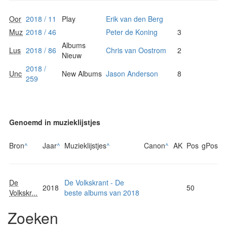
Oor
2018 / 11
Play
Erik van den Berg
Muz
2018 / 46
Peter de Koning
3
Albums
Lus
2018 / 86
Chris van Oostrom
2
Nieuw
2018 /
Unc
New Albums
Jason Anderson
8
259
Genoemd in muzieklijstjes
Bron
^
Jaar
^
Muzieklijstjes
^
Canon
^
AK
Pos
gPos
De
De Volkskrant - De
2018
50
Volkskr...
beste albums van 2018
Zoeken