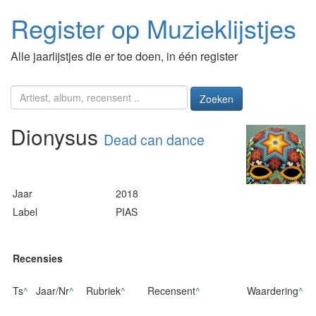
Register op Muzieklijstjes
Alle jaarlijstjes die er toe doen, in één register
Zoeken
Dionysus
Dead can dance
Jaar
2018
Label
PIAS
Recensies
Ts
^
Jaar/Nr
^
Rubriek
^
Recensent
^
Waardering
^