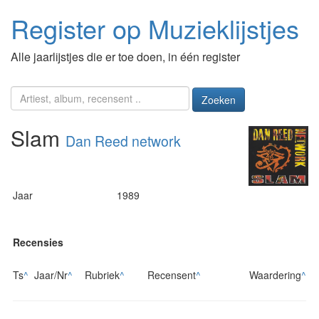
Register op Muzieklijstjes
Alle jaarlijstjes die er toe doen, in één register
Zoeken
Slam
Dan Reed network
Jaar
1989
Recensies
Ts
^
Jaar/Nr
^
Rubriek
^
Recensent
^
Waardering
^