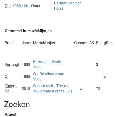
Herman van der
Oor
1989 / 20
Oase
Horst
Genoemd in muzieklijstjes
Bron
^
Jaar
^
Muzieklijstjes
^
Canon
^
AK
Pos
gPos
Kerrang! - Jaarlijst
Kerrang!
1989
3
1989
Q - Dé albums van
Q
1989
x
1989
Classic
Classic rock - The real
2018
x
72
Ro...
100 greatest of the 80's
Zoeken
Artiest