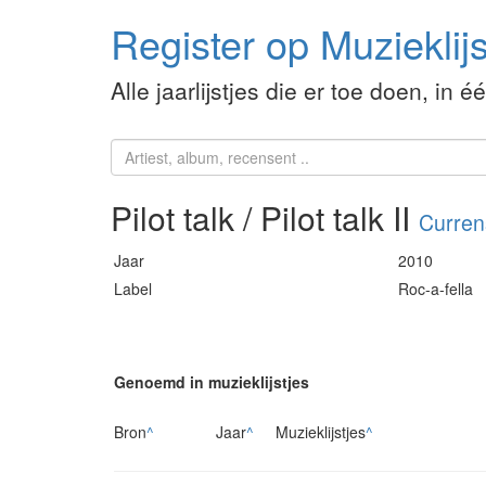
Register op Muzieklijs
Alle jaarlijstjes die er toe doen, in é
Pilot talk / Pilot talk II
Curren
Jaar
2010
Label
Roc-a-fella
Genoemd in muzieklijstjes
Bron
^
Jaar
^
Muzieklijstjes
^