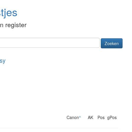
tjes
én register
Zoeken
sy
Canon
^
AK
Pos
gPos