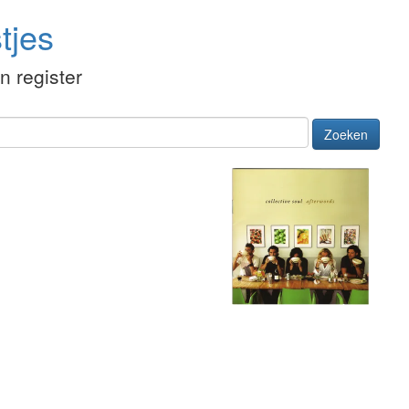
tjes
én register
Zoeken