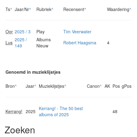
Ts
^
Jaar/Nr
^
Rubriek
^
Recensent
^
Waardering
^
Oor
2025 / 3
Play
Tim Veerwater
2025 /
Albums
Lus
Robert Haagsma
4
149
Nieuw
Genoemd in muzieklijstjes
Bron
^
Jaar
^
Muzieklijstjes
^
Canon
^
AK
Pos
gPos
Kerrang! - The 50 best
Kerrang!
2025
48
albums of 2025
Zoeken