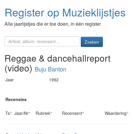
Register op Muzieklijstjes
Alle jaarlijstjes die er toe doen, in één register
Zoeken
Reggae & dancehallreport
(video)
Buju Banton
Jaar
1992
Recensies
Ts
^
Jaar/Nr
^
Rubriek
^
Recensent
^
Waardering
^