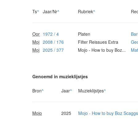
Ts
^
Jaar/Nr
^
Rubriek
^
Rec
Oor
1972 / 4
Platen
Bar
Moj
2008 / 176
Filter Reissues Extra
Geo
Moj
2025 / 377
Mojo - How to buy Boz...
Ma
Genoemd in muzieklijstjes
Bron
^
Jaar
^
Muzieklijstjes
^
Mojo
2025
Mojo - How to buy Boz Scaggs