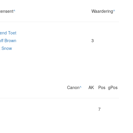
ensent
^
Waardering
^
end Toet
ff Brown
3
t Snow
Canon
^
AK
Pos
gPos
7