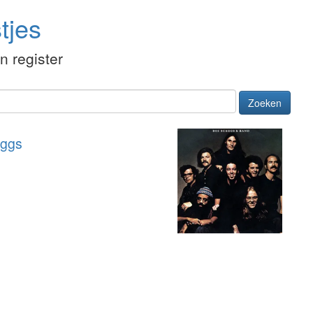
tjes
én register
Zoeken
aggs