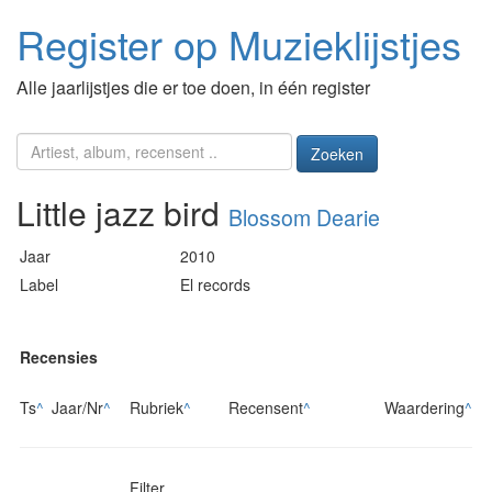
Register op Muzieklijstjes
Alle jaarlijstjes die er toe doen, in één register
Zoeken
Little jazz bird
Blossom Dearie
Jaar
2010
Label
El records
Recensies
Ts
^
Jaar/Nr
^
Rubriek
^
Recensent
^
Waardering
^
Filter