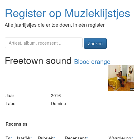
Register op Muzieklijstjes
Alle jaarlijstjes die er toe doen, in één register
Zoeken
Freetown sound
Blood orange
Jaar
2016
Label
Domino
Recensies
Ts
^
Jaar/Nr
^
Rubriek
^
Recensent
^
Waardering
^