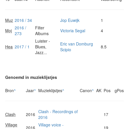
Muz
2016 / 34
Jop Euwijk
1
2016 /
Filter
Moj
Victoria Segal
4
273
Albums
Luister -
Eric van Domburg
Hea
2017 / 1
Blues,
8.5
Scipio
Jazz...
Genoemd in muzieklijstjes
Bron
^
Jaar
^
Muzieklijstjes
^
Canon
^
AK
Pos
gPos
Clash - Recordings of
Clash
2016
17
2016
Village
Village voice -
2016
19