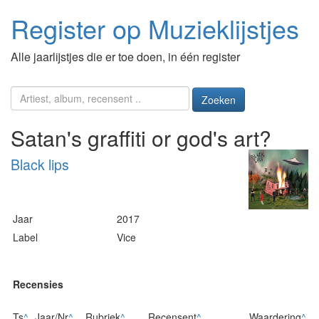
Register op Muzieklijstjes
Alle jaarlijstjes die er toe doen, in één register
Zoeken
Satan's graffiti or god's art?
Black lips
Jaar
2017
Label
Vice
Recensies
Ts
^
Jaar/Nr
^
Rubriek
^
Recensent
^
Waardering
^