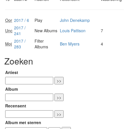
Oor
2017 / 6
Play
John Denekamp
2017 /
Unc
New Albums
Louis Pattison
7
241
2017 /
Filter
Moj
Ben Myers
4
283
Albums
Zoeken
Artiest
Album
Recensent
Album met sterren