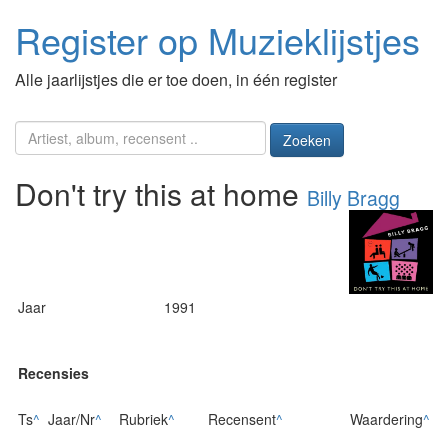
Register op Muzieklijstjes
Alle jaarlijstjes die er toe doen, in één register
Zoeken
Don't try this at home
Billy Bragg
Jaar
1991
Recensies
Ts
^
Jaar/Nr
^
Rubriek
^
Recensent
^
Waardering
^