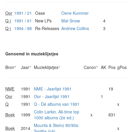
Oor
1991 / 21
Oase
Oene Kummer
Q (
1991 / 61
New LPs
Mat Snow
4
Q (
1994 / 88
Re-Releases
Andrew Collins
3
Genoemd in muzieklijstjes
Bron
^
Jaar
^
Muzieklijstjes
^
Canon
^
AK
Pos
gPos
NME
1991
NME - Jaarlijst 1991
19
Oor
1991
Oor - Jaarlijst 1991
1
Q
1991
Q - Dé albums van 1991
x
Colin Larkin. All-time top
Boek
1999
x
831
1000 albums (2e ed.)
Mourits & Steinz 80/90s:
Boek
2014
x
Smiths (ná)