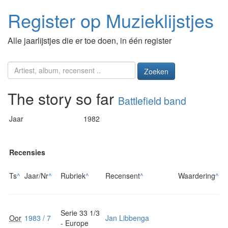
Register op Muzieklijstjes
Alle jaarlijstjes die er toe doen, in één register
Zoeken
The story so far
Battlefield band
Jaar
1982
Recensies
Ts
^
Jaar/Nr
^
Rubriek
^
Recensent
^
Waardering
^
Serie 33 1/3
Oor
1983 / 7
Jan Libbenga
- Europe