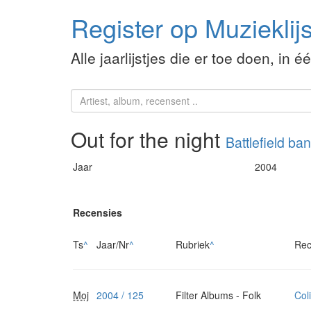
Register op Muzieklijs
Alle jaarlijstjes die er toe doen, in é
Out for the night
Battlefield ba
Jaar
2004
Recensies
Ts
^
Jaar/Nr
^
Rubriek
^
Rec
Moj
2004 / 125
Filter Albums - Folk
Coli