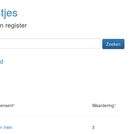
tjes
én register
Zoeken
nd
ensent
^
Waardering
^
n Irwin
3