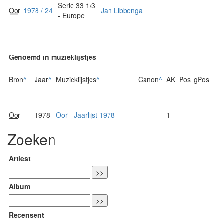
Serie 33 1/3
Oor
1978 / 24
Jan Libbenga
- Europe
Genoemd in muzieklijstjes
Bron
^
Jaar
^
Muzieklijstjes
^
Canon
^
AK
Pos
gPos
Oor
1978
Oor - Jaarlijst 1978
1
Zoeken
Artiest
Album
Recensent