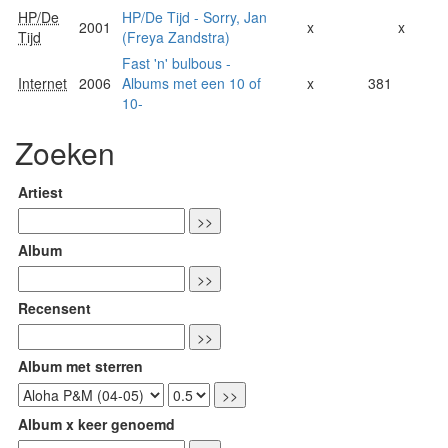
HP/De
HP/De Tijd - Sorry, Jan
2001
x
x
Tijd
(Freya Zandstra)
Fast 'n' bulbous -
Internet
2006
Albums met een 10 of
x
381
10-
Zoeken
Artiest
Album
Recensent
Album met sterren
Album x keer genoemd