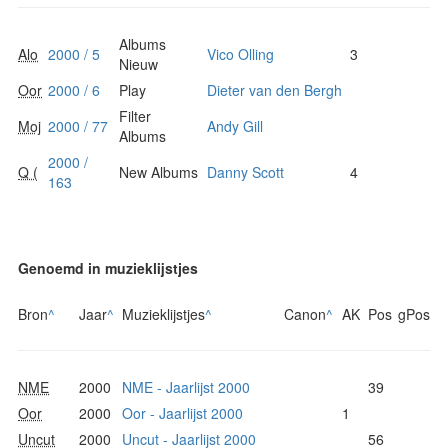
Albums
Alo
2000 / 5
Vico Olling
3
Nieuw
Oor
2000 / 6
Play
Dieter van den Bergh
Filter
Moj
2000 / 77
Andy Gill
Albums
2000 /
Q (
New Albums
Danny Scott
4
163
Genoemd in muzieklijstjes
Bron
^
Jaar
^
Muzieklijstjes
^
Canon
^
AK
Pos
gPos
NME
2000
NME - Jaarlijst 2000
39
Oor
2000
Oor - Jaarlijst 2000
1
Uncut
2000
Uncut - Jaarlijst 2000
56