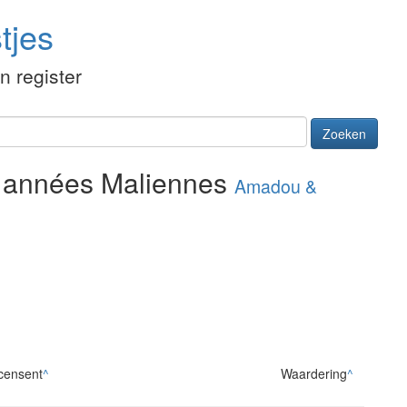
tjes
én register
Zoeken
s années Maliennes
Amadou &
censent
^
Waardering
^