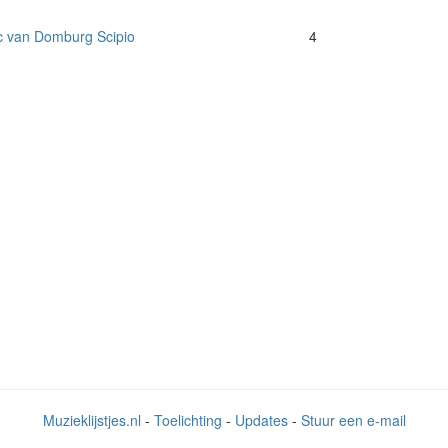
c van Domburg Scipio
4
Muzieklijstjes.nl
-
Toelichting
-
Updates
-
Stuur een e-mail