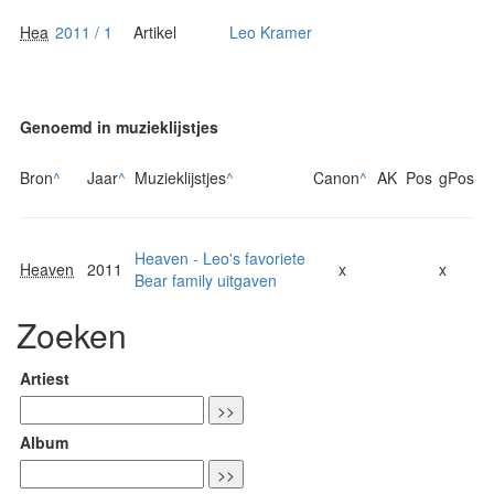
Hea
2011 / 1
Artikel
Leo Kramer
Genoemd in muzieklijstjes
Bron
^
Jaar
^
Muzieklijstjes
^
Canon
^
AK
Pos
gPos
Heaven - Leo's favoriete
Heaven
2011
x
x
Bear family uitgaven
Zoeken
Artiest
Album