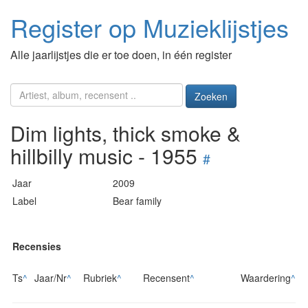
Register op Muzieklijstjes
Alle jaarlijstjes die er toe doen, in één register
Zoeken
Dim lights, thick smoke &
hillbilly music - 1955
#
Jaar
2009
Label
Bear family
Recensies
Ts
^
Jaar/Nr
^
Rubriek
^
Recensent
^
Waardering
^