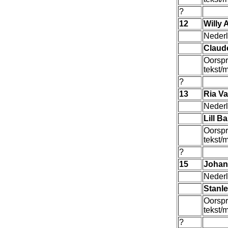
?
12
Willy A
Nederl
Claud
Oorspr
tekst/
?
13
Ria Va
Nederl
Lill B
Oorspr
tekst/
?
15
Johan
Nederl
Stanl
Oorspr
tekst/
?