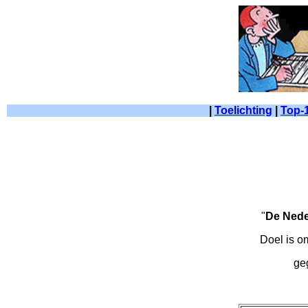
|
Toelichting
|
Top-1
"
De Nede
Doel is om
geg