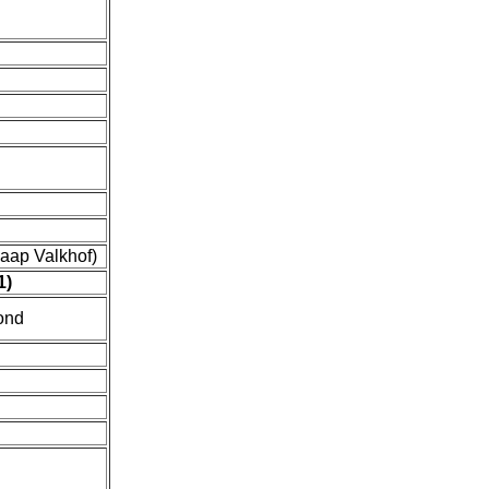
Jaap Valkhof)
1)
ond