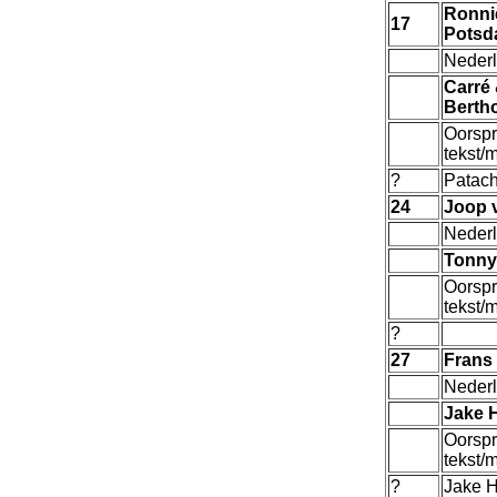
Ronni
17
Pots
Nederl
Carré
Berth
Oorspr
tekst/
?
Patac
24
Joop 
Nederl
Tonny
Oorspr
tekst/
?
27
Frans
Nederl
Jake 
Oorspr
tekst/
?
Jake 