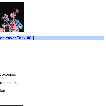
ige cover Top-100
|
n gekomen.
rde liedjes
alen