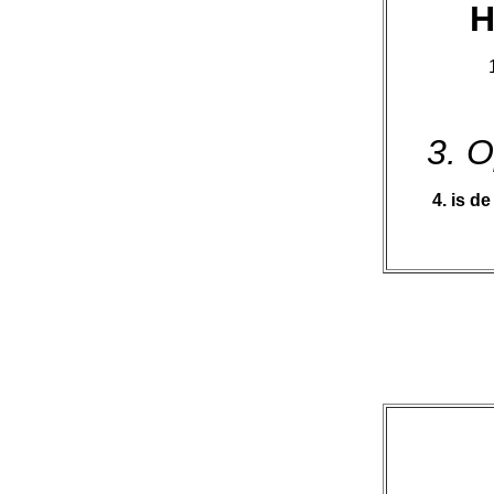
H
3. 
4. is d