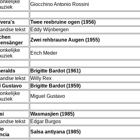
onkelijke
Giocchino Antonio Rossini
muziek
vera's
Twee reebruine ogen (1956)
andse tekst
Eddy Wijnbergen
ichen
Zwei rehbraune Augen (1955)
sensänger
onkelijke
Erich Meder
muziek
eralds
Brigitte Bardot (1961)
andse tekst
Willy Rex
l Gustavo
Brigitte Bardot (1959)
onkelijke
Miguel Gustavo
muziek
si
Wasmasjien (1985)
andse tekst
Edgar Burgos
io
Salsa antiyana (1985)
ncia