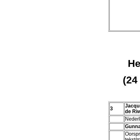
He
(24
Jacqu
3
de Riw
Nederl
Gunna
Oorspr
tekst/