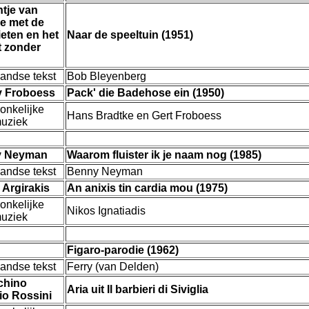
tje van
e met de
eten en het
Naar de speeltuin (1951)
t zonder
andse tekst
Bob Bleyenberg
 Froboess
Pack' die Badehose ein (1950)
onkelijke
Hans Bradtke en Gert Froboess
muziek
y Neyman
Waarom fluister ik je naam nog (1985)
andse tekst
Benny Neyman
Argirakis
An anixis tin cardia mou (1975)
onkelijke
Nikos Ignatiadis
muziek
Figaro-parodie (1962)
andse tekst
Ferry (van Delden)
chino
Aria uit Il barbieri di Siviglia
io Rossini