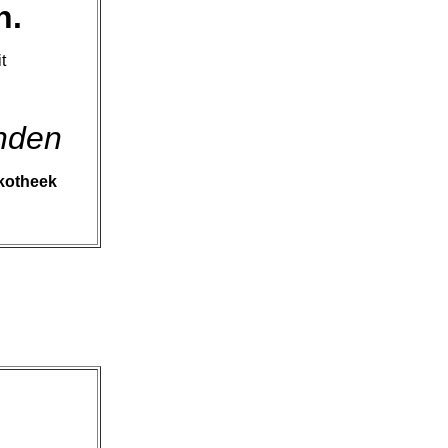
n.
t
inden
skotheek