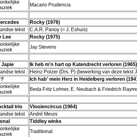
onkelijke
Macario Prudencia
muziek
ercedes
Rocky (1976)
andse tekst
C.A.R. Panoy (= J. Eshuis)
y Lee
Rocky (1975)
onkelijke
Jay Stevens
muziek
 Japie
Ik heb m'n hart op Katendrecht verloren (1965)
andse tekst
Heinz Polzer (Drs. P) (bewerking van deze tekst 
??
Ich hab' mein Herz in Heidelberg verloren (194
onkelijke
Beda Fritz Lohner, E. Neubach & Friedrich Raym
muziek
cktail trio
Vlooiencircus (1964)
andse tekst
André Meurs
ional
Tiddley winks
onkelijke
Traditional
muziek