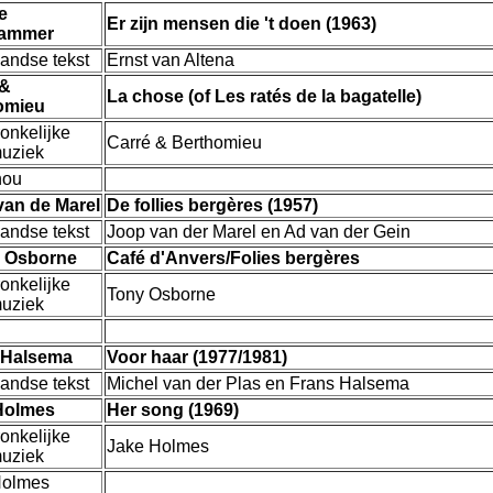
e
Er zijn mensen die 't doen (1963)
dammer
andse tekst
Ernst van Altena
 &
La chose (of Les ratés de la bagatelle)
omieu
onkelijke
Carré & Berthomieu
muziek
hou
van de Marel
De follies bergères (1957)
andse tekst
Joop van der Marel en Ad van der Gein
 Osborne
Café d'Anvers/Folies bergères
onkelijke
Tony Osborne
muziek
 Halsema
Voor haar (1977/1981)
andse tekst
Michel van der Plas en Frans Halsema
Holmes
Her song (1969)
onkelijke
Jake Holmes
muziek
Holmes