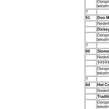
Oorspr
tekst/
?
51
Don M
Nederl
Dicke
Oorspr
tekst/
?
60
Slome
Nederl
????
Oorspr
tekst/
?
64
Het Co
Nederl
Tradit
Oorspr
tekst/