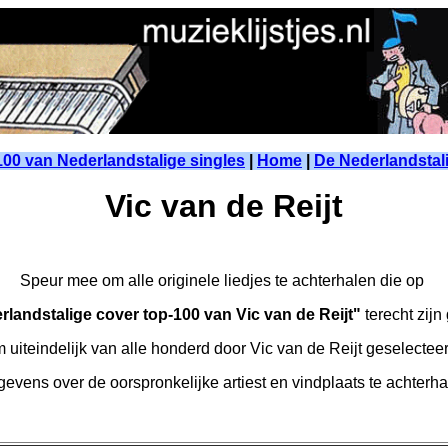
00 van Nederlandstalige singles
|
Home
|
De Nederlandstal
Vic van de Reijt
Speur mee om alle originele liedjes te achterhalen die op
rlandstalige cover top-100 van Vic van de Reijt"
terecht zij
 uiteindelijk van alle honderd door Vic van de Reijt geselectee
evens over de oorspronkelijke artiest en vindplaats te achterh