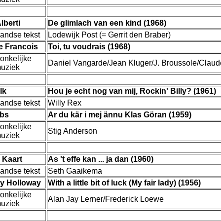
lberti
De glimlach van een kind (1968)
andse tekst
Lodewijk Post (= Gerrit den Braber)
e Francois
Toi, tu voudrais (1968)
onkelijke
Daniel Vangarde/Jean Kluger/J. Broussole/Claud
muziek
lk
Hou je echt nog van mij, Rockin' Billy? (1961)
andse tekst
Willy Rex
abs
Ar du kär i mej ännu Klas Göran (1959)
onkelijke
Stig Anderson
muziek
 Kaart
As 't effe kan ... ja dan (1960)
andse tekst
Seth Gaaikema
ey Holloway
With a little bit of luck (My fair lady) (1956)
onkelijke
Alan Jay Lerner/Frederick Loewe
muziek