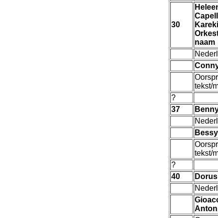
Heleen
Capell
30
Kareki
Orkes
naam
Nederl
Conny
Oorspr
tekst/
?
37
Benn
Nederl
Bessy 
Oorspr
tekst/
?
40
Dorus
Nederl
Gioac
Anton