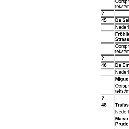
Oorspr
tekst/
?
45
De Sel
Nederl
Fröhl
Stras
Oorspr
tekst/
?
46
De Em
Nederl
Migue
Oorspr
tekst/
?
48
Trafas
Nederl
Macar
Prude