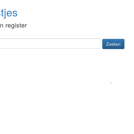
tjes
én register
Zoeken
-