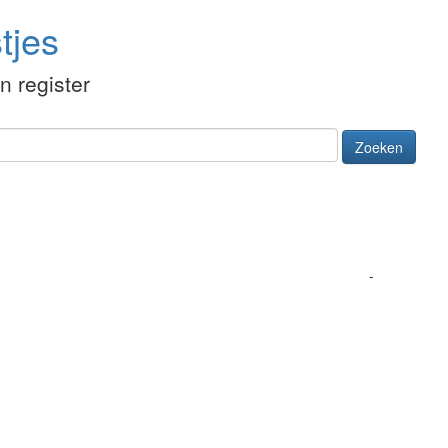
tjes
én register
Zoeken
-