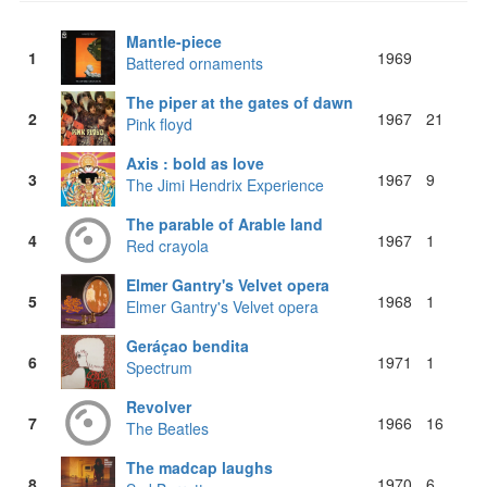
Mantle-piece
1
1969
Battered ornaments
The piper at the gates of dawn
2
1967
21
Pink floyd
Axis : bold as love
3
1967
9
The Jimi Hendrix Experience
The parable of Arable land
4
1967
1
Red crayola
Elmer Gantry's Velvet opera
5
1968
1
Elmer Gantry's Velvet opera
Geráçao bendita
6
1971
1
Spectrum
Revolver
7
1966
16
The Beatles
The madcap laughs
8
1970
6