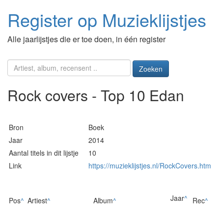
Register op Muzieklijstjes
Alle jaarlijstjes die er toe doen, in één register
Zoeken
Rock covers - Top 10 Edan
Bron
Boek
Jaar
2014
Aantal titels in dit lijstje
10
Link
https://muzieklijstjes.nl/RockCovers.htm
Jaar
^
Pos
^
Artiest
^
Album
^
Rec
^