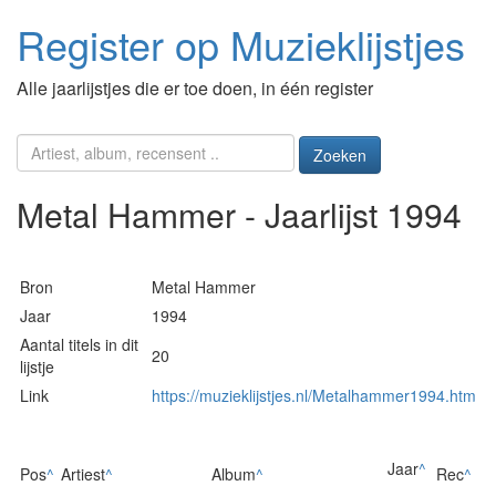
Register op Muzieklijstjes
Alle jaarlijstjes die er toe doen, in één register
Zoeken
Metal Hammer - Jaarlijst 1994
Bron
Metal Hammer
Jaar
1994
Aantal titels in dit
20
lijstje
Link
https://muzieklijstjes.nl/Metalhammer1994.htm
Jaar
^
Pos
^
Artiest
^
Album
^
Rec
^