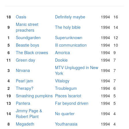
18
Oasis
Definitely maybe
1994
16
Manic street
9
The holy bible
1994
14
preachers
1
Soundgarden
Superunknown
1994
12
5
Beastie boys
Ill communication
1994
10
6
The Black crowes
Amorica
1994
9
11
Green day
Dookie
1994
7
MTV Unplugged in New
3
Nirvana
1994
7
York
4
Pearl jam
Vitalogy
1994
7
2
Therapy?
Troublegum
1994
6
19
Smashing pumpkins
Pisces Iscariot
1994
5
13
Pantera
Far beyond driven
1994
5
Jimmy Page &
14
No quarter
1994
4
Robert Plant
8
Megadeth
Youthanasia
1994
4