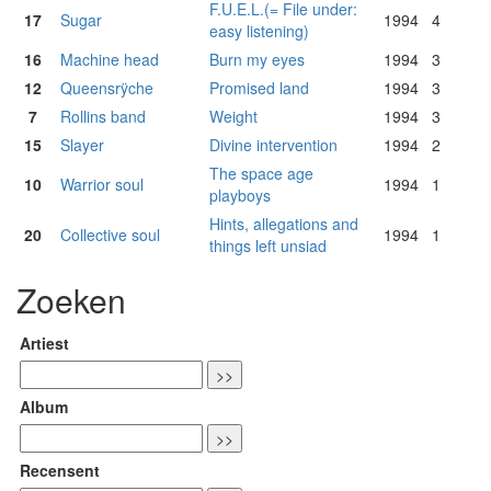
F.U.E.L.(= File under:
17
Sugar
1994
4
easy listening)
16
Machine head
Burn my eyes
1994
3
12
Queensrÿche
Promised land
1994
3
7
Rollins band
Weight
1994
3
15
Slayer
Divine intervention
1994
2
The space age
10
Warrior soul
1994
1
playboys
Hints, allegations and
20
Collective soul
1994
1
things left unsiad
Zoeken
Artiest
Album
Recensent