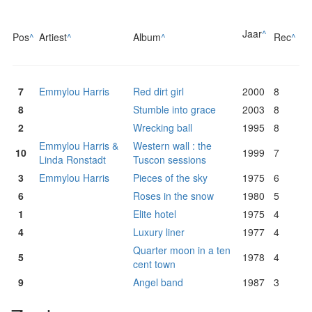
Jaar
^
Pos
^
Artiest
^
Album
^
Rec
^
7
Emmylou Harris
Red dirt girl
2000
8
8
Stumble into grace
2003
8
2
Wrecking ball
1995
8
Emmylou Harris &
Western wall : the
10
1999
7
Linda Ronstadt
Tuscon sessions
3
Emmylou Harris
Pieces of the sky
1975
6
6
Roses in the snow
1980
5
1
Elite hotel
1975
4
4
Luxury liner
1977
4
Quarter moon in a ten
5
1978
4
cent town
9
Angel band
1987
3