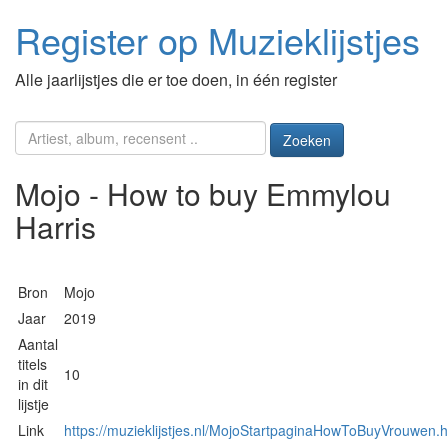
Register op Muzieklijstjes
Alle jaarlijstjes die er toe doen, in één register
Zoeken
Mojo - How to buy Emmylou
Harris
Bron
Mojo
Jaar
2019
Aantal
titels
10
in dit
lijstje
Link
https://muzieklijstjes.nl/MojoStartpaginaHowToBuyVrouwen.