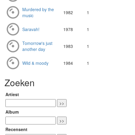
Murdered by the
1982
1
music
Saravah!
1978
1
Tomorrow's just
1983
1
another day
Wild & moody
1984
1
Zoeken
Artiest
Album
Recensent