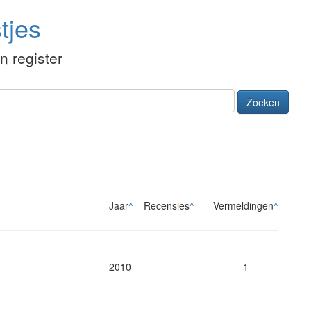
tjes
én register
Zoeken
Jaar
^
Recensies
^
Vermeldingen
^
2010
1