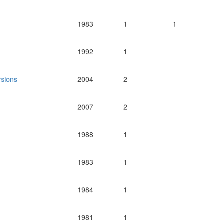
1983
1
1
1992
1
rsions
2004
2
2007
2
1988
1
1983
1
1984
1
1981
1