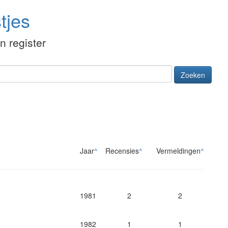
tjes
én register
Zoeken
Jaar
^
Recensies
^
Vermeldingen
^
1981
2
2
1982
1
1