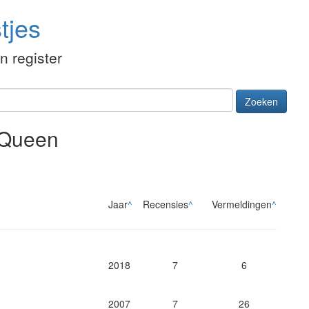
tjes
én register
Zoeken
 Queen
Jaar
^
Recensies
^
Vermeldingen
^
2018
7
6
2007
7
26