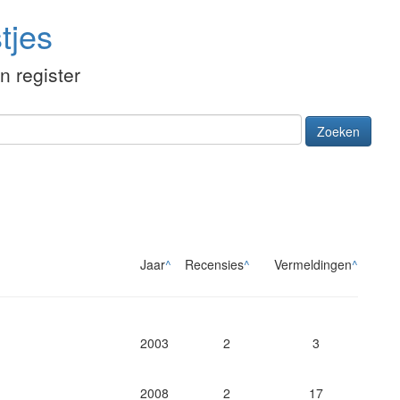
tjes
én register
Zoeken
Jaar
^
Recensies
^
Vermeldingen
^
2003
2
3
2008
2
17