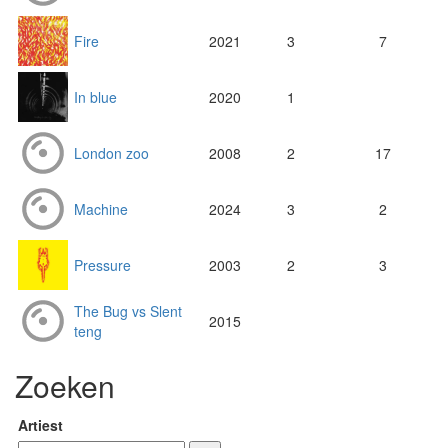
Fire
2021
3
7
In blue
2020
1
London zoo
2008
2
17
Machine
2024
3
2
Pressure
2003
2
3
The Bug vs Slent
2015
teng
Zoeken
Artiest